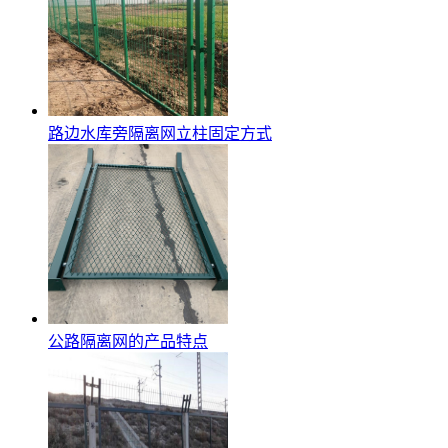
路边水库旁隔离网立柱固定方式
公路隔离网的产品特点