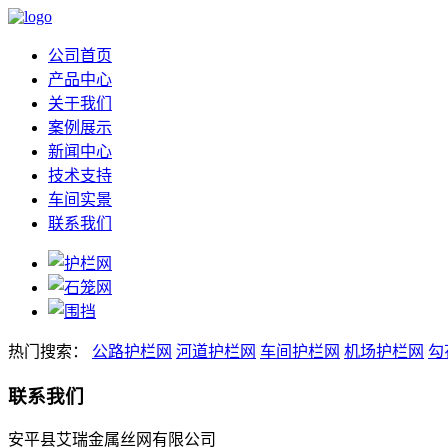
公司首页
产品中心
关于我们
案例展示
新闻中心
技术支持
车间实景
联系我们
热门搜索：
公路护栏网
河道护栏网
车间护栏网
机场护栏网
勾
联系我们
安平县艾瑞金属丝网有限公司