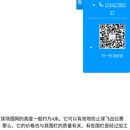
服

131027862
37
扫一扫 加好友
。球场围网的高度一般约为4米。它可以有效地防止球飞出比赛
。那么，它的价格也与其围栏的质量有关，有些围栏是经过加工