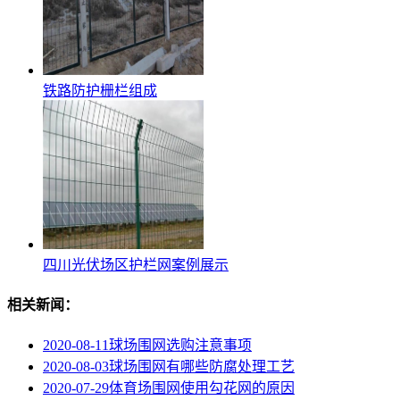
铁路防护栅栏组成
四川光伏场区护栏网案例展示
相关新闻：
2020-08-11
球场围网选购注意事项
2020-08-03
球场围网有哪些防腐处理工艺
2020-07-29
体育场围网使用勾花网的原因